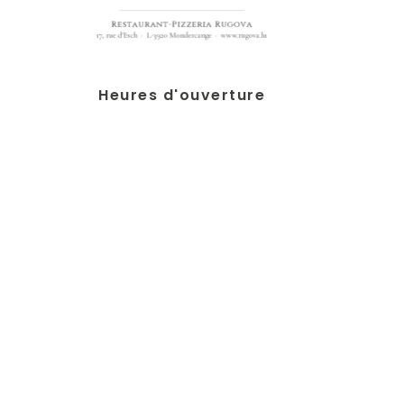
Heures d'ouverture
Du mardi au dimanche ouvert de 11h30 à 14h00 et
de 18h00 à 22h00.
Fermé le Lundi.
Contact
+352 57 34 45