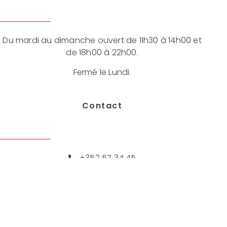
Du mardi au dimanche ouvert de 11h30 à 14h00 et
de 18h00 à 22h00.
Fermé le Lundi.
Contact
+352 57 34 45
contact@rugova.lu
17 Rue d’Esch, 3920 Mondercange, Luxembourg