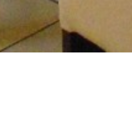
Le Restaurant-Pizzeria
Rugova situé à Mondercange