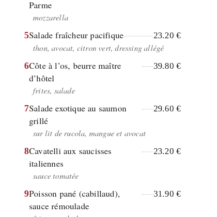
Parme
mozzarella
Salade fraîcheur pacifique
5
23.20 €
thon, avocat, citron vert, dressing allégé
Côte à l’os, beurre maître
6
39.80 €
d’hôtel
frites, salade
Salade exotique au saumon
7
29.60 €
grillé
sur lit de rucola, mangue et avocat
Cavatelli aux saucisses
8
23.20 €
italiennes
sauce tomatée
Poisson pané (cabillaud),
9
31.90 €
sauce rémoulade