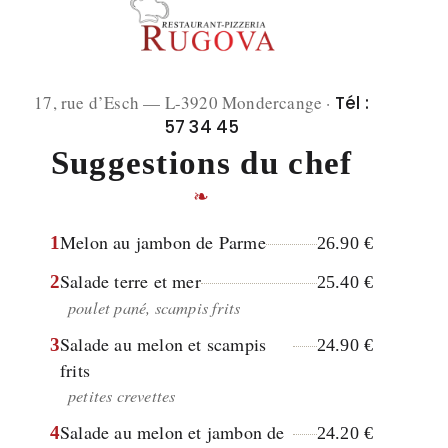
17, rue d’Esch — L-3920 Mondercange ·
Tél :
57 34 45
Suggestions du chef
❧
Melon au jambon de Parme
1
26.90 €
Salade terre et mer
2
25.40 €
poulet pané, scampis frits
Salade au melon et scampis
3
24.90 €
frits
petites crevettes
Salade au melon et jambon de
4
24.20 €