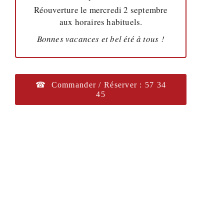
Réouverture le mercredi 2 septembre
aux horaires habituels.
Bonnes vacances et bel été à tous !
☎ Commander / Réserver : 57 34
45
RUGOVA
17, rue d’Esch — L-3920 Mondercange · Tél :
57 34 45 · contact@rugova.lu
Prix en euros, TVA comprise.